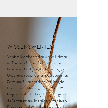
WISSENSWERTES
Vor dem Shooting stecken wir den Rahmen
ab. Die beste Uhrzeit für Licht, Lust und
Laune aller Beteiligten, den besten Tag (bei
Unsicherheiten zu Wetter & Co. auch einen
Zeitraum), Euren perfekten Ort. Ich gebe
Euch Tipps zu Kleidung, Styling & Co. Wir
besprechen den Umfang des Shootings und
die Schwerpunkte. Ihr erzählt mir von Euch,
Euren Ideen und Wünschen – und wenn Ihr