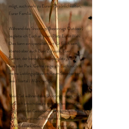
mögt, auch mehr zu Euren Persönlichkeiten,
Eurer Familie.
Während des Shootings (bevorzugt Outdoor)
begleite ich Euch an einen Platz Eurer Wahl.
Dies kann ein spezieller Ort für Euch sein,
ebenso aber auch Euer Zuhause, Euer
Garten, der benachbarte Spielplatz, Wald,
See oder Park. Gerne zeige ich Euch auch
meine Lieblingsplätze im Raum Starnberger
See / Isartal / München Süd.
Mein Ziel während des Shootings ist es, mich
für Euch unsichtbar zu machen, so wenig wie
möglich in das Geschehen einzugreifen. Ihr
dürft, sollt und müsst sogar so sein, wie Ihr
wirklich seid. Geniesst den Moment, die