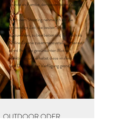
Stunde als Familie, den besonderen Ausflug.
Nach dem Shooting nehme ich mir die
notwendige Zeit, die besten Shots
auszuwählen, zu bearbeiten und für Euch als
Online Galerie zusammenzustellen. Hieraus
könnt Ihr Eure gewünschten Motive
selektieren und erhaltet diese im Anschluss
zum Download zur Verfügung gestellt.
OUTDOOR ODER
INDOOR?